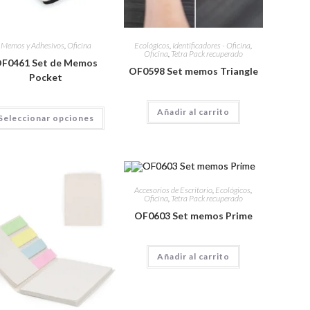
Memos y Adhesivos
,
Oficina
Ecológicos
,
Identificadores - Oficina
,
Oficina
,
Tetra Pack recuperado
F0461 Set de Memos
OF0598 Set memos Triangle
Pocket
Añadir al carrito
Seleccionar opciones
Accesorios de Escritorio
,
Ecológicos
,
Oficina
,
Tetra Pack recuperado
OF0603 Set memos Prime
Añadir al carrito