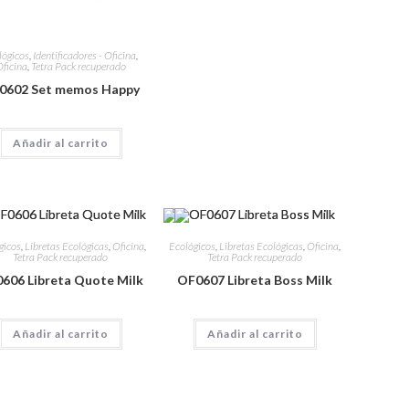
lógicos
,
Identificadores - Oficina
,
ficina
,
Tetra Pack recuperado
0602 Set memos Happy
Añadir al carrito
gicos
,
Libretas Ecológicas
,
Oficina
,
Ecológicos
,
Libretas Ecológicas
,
Oficina
,
Tetra Pack recuperado
Tetra Pack recuperado
606 Libreta Quote Milk
OF0607 Libreta Boss Milk
Añadir al carrito
Añadir al carrito