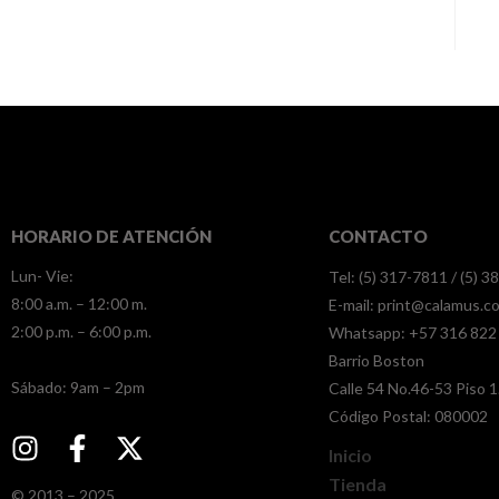
HORARIO DE ATENCIÓN
CONTACTO
Lun- Vie:
Tel: (5) 317-7811 / (5) 
8:00 a.m. – 12:00 m.
E-mail:
print@calamus.c
2:00 p.m. – 6:00 p.m.
Whatsapp:
+57 316 822
Barrio Boston
​​Sábado: 9am – 2pm
Calle 54 No.46-53 Piso 1
Código Postal: 080002
Inicio
Tienda
© 2013 – 2025