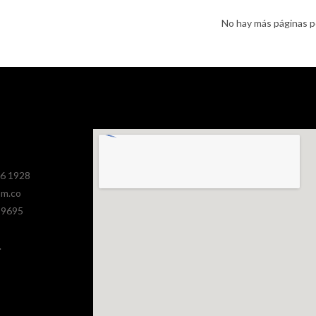
No hay más páginas p
386 1928
om.co
 9695
.