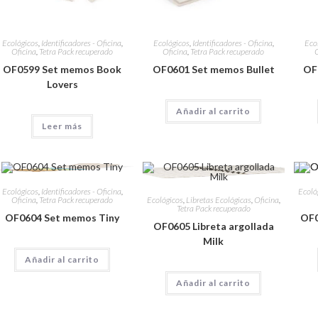
Ecológicos
,
Identificadores - Oficina
,
Ecológicos
,
Identificadores - Oficina
,
Eco
Oficina
,
Tetra Pack recuperado
Oficina
,
Tetra Pack recuperado
O
OF0599 Set memos Book
OF0601 Set memos Bullet
OF
Lovers
Añadir al carrito
Leer más
Ecológicos
,
Identificadores - Oficina
,
Ecoló
Ecológicos
,
Libretas Ecológicas
,
Oficina
,
Oficina
,
Tetra Pack recuperado
Tetra Pack recuperado
OF0604 Set memos Tiny
OF0
OF0605 Libreta argollada
Milk
Añadir al carrito
Añadir al carrito