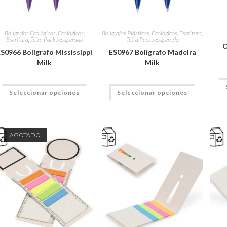
Bolígrafos Ecológicos
,
Ecológicos
,
Bolígrafos Plásticos
,
Ecológicos
,
Escritura
,
Escritura
,
Tetra Pack recuperado
Tetra Pack recuperado
O
S0966 Bolígrafo Mississippi
ES0967 Bolígrafo Madeira
Milk
Milk
Seleccionar opciones
Seleccionar opciones
AGOTADO