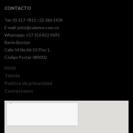
CONTACTO
Tel: (5) 317-7811 / (5) 386 1928
E-mail:
print@calamus.com.co
Whatsapp:
+57 316 822 9695
Barrio Boston
Calle 54 No.46-53 Piso 1.
Código Postal: 080002
Inicio
Tienda
Política de privacidad
Contáctanos