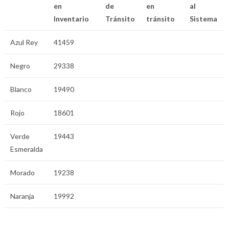
en
de
en
al
Inventario
Tránsito
tránsito
Sistema
Azul Rey
41459
Negro
29338
Blanco
19490
Rojo
18601
Verde
19443
Esmeralda
Morado
19238
Naranja
19992