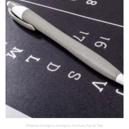
Bolígrafos Ecológicos
,
Ecológicos
,
Escritura
,
Paja de Trigo