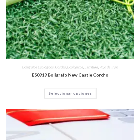
Bolígrafos Ecológicos
,
Corcho
,
Ecológicos
,
Escritura
,
Paja de Trigo
ES0919 Bolígrafo New Castle Corcho
Seleccionar opciones