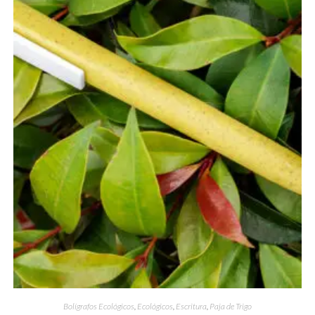
Bolígrafos Ecológicos
,
Ecológicos
,
Escritura
,
Paja de Trigo