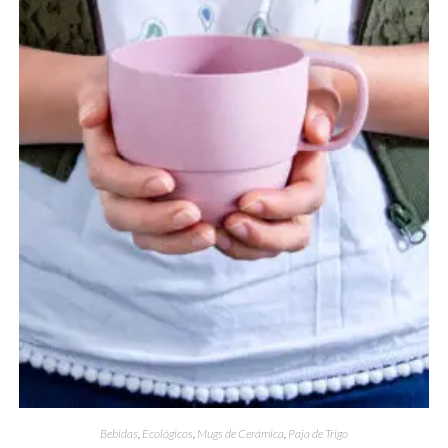
Bebidas
,
Ecológicos
,
Mugs de Cerámica
,
Paja de Trigo