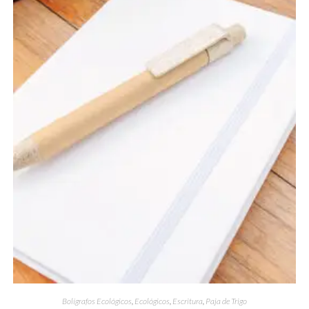
Bolígrafos Ecológicos
,
Ecológicos
,
Escritura
,
Paja de Trigo