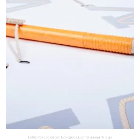
Bolígrafos Ecológicos
,
Ecológicos
,
Escritura
,
Paja de Trigo