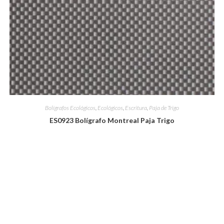
Bolígrafos Ecológicos
,
Ecológicos
,
Escritura
,
Paja de Trigo
ES0923 Bolígrafo Montreal Paja Trigo
Seleccionar opciones