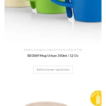
Bebidas
,
Ecológicos
,
Mugs de Cerámica
,
Paja de Trigo
BE0369 Mug Urban 350ml / 12 Oz
Seleccionar opciones