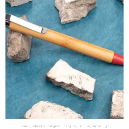
Bambú
,
Bolígrafos Ecológicos
,
Ecológicos
,
Escritura
,
Paja de Trigo