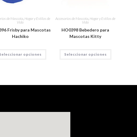
rios de Mascota
,
Hogar y Estilos de
Accesorios de Mascota
,
Hogar y Estilos de
Vida
Vida
96 Frisby para Mascotas
HO0398 Bebedero para
Hachiko
Mascotas Kitty
Seleccionar opciones
Seleccionar opciones