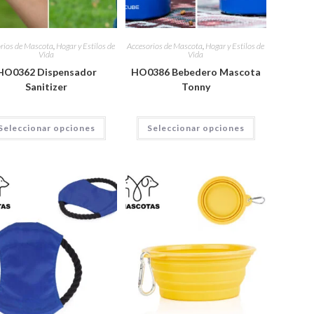
rios de Mascota
,
Hogar y Estilos de
Accesorios de Mascota
,
Hogar y Estilos de
Vida
Vida
HO0362 Dispensador
HO0386 Bebedero Mascota
Sanitizer
Tonny
Seleccionar opciones
Seleccionar opciones