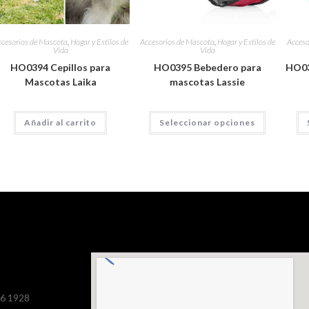
cesorios de Mascota
,
Hogar y Estilos de
Accesorios de Mascota
,
Hogar y Estilos de
Acceso
Vida
Vida
HO0394 Cepillos para
HO0395 Bebedero para
HO03
Mascotas Laika
mascotas Lassie
Añadir al carrito
Seleccionar opciones
386 1928