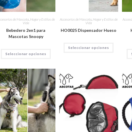
cesorios de Mascota
,
Hogar y Estilos de
Accesorios de Mascota
,
Hogar y Estilos de
Acceso
Vida
Vida
Bebedero 2en1 para
HO0025 Dispensador Hueso
Mascotas Snoopy
Seleccionar opciones
Seleccionar opciones