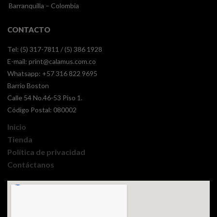
Barranquilla – Colombia
CONTACTO
Tel: (5) 317-7811 / (5) 386 1928
E-mail:
print@calamus.com.co
Whatsapp:
+57 316 822 9695
Barrio Boston
Calle 54 No.46-53 Piso 1.
Código Postal: 080002
Inicio
Tienda
Política de privacidad
Contáctanos