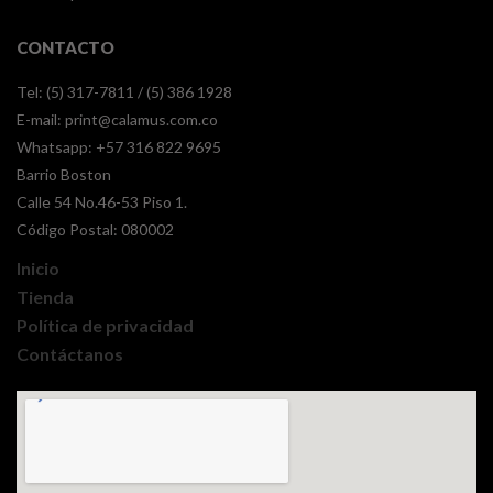
CONTACTO
Tel: (5) 317-7811 / (5) 386 1928
E-mail:
print@calamus.com.co
Whatsapp:
+57 316 822 9695
Barrio Boston
Calle 54 No.46-53 Piso 1.
Código Postal: 080002
Inicio
Tienda
Política de privacidad
Contáctanos