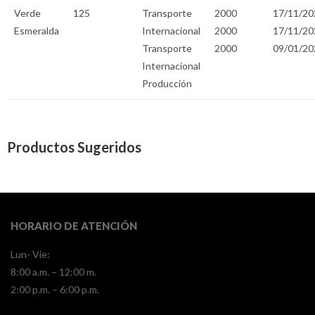
Verde
125
Transporte
2000
17/11/20
Esmeralda
Internacional
2000
17/11/20
Transporte
2000
09/01/20
Internacional
Producción
Productos Sugeridos
HORARIO DE ATENCIÓN
Lun- Vie:
8:00 a.m. – 12:00 m.
2:00 p.m. – 6:00 p.m.