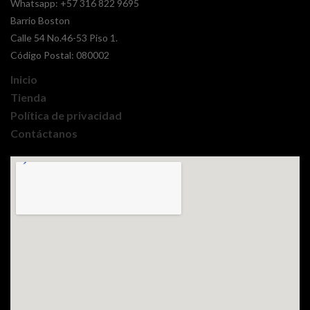
Whatsapp:
+57 316 822 9695
Barrio Boston
Calle 54 No.46-53 Piso 1.
Código Postal: 080002
Inicio
Tienda
Política de privacidad
Contáctanos