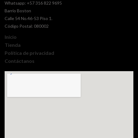
Whatsapp:
+57 316 822 9695
Barrio Boston
Calle 54 No.46-53 Piso 1.
Código Postal: 080002
Inicio
Tienda
Política de privacidad
Contáctanos