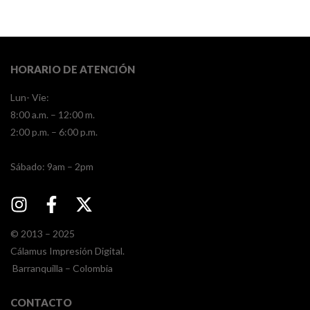
HORARIO DE ATENCIÓN
Lun- Vie:
8:00 a.m. – 12:00 m.
2:00 p.m. – 6:00 p.m.
​​Sábado: 9am – 2pm
© 2013 – 2025
Cálamus Impresión Digital.
Barranquilla – Colombia
CONTACTO