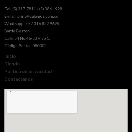
Tel: (5) 317-7811 / (5) 386 1928
E-mail:
print@calamus.com.co
Whatsapp:
+57 316 822 9695
Barrio Boston
Calle 54 No.46-53 Piso 1.
Código Postal: 080002
Inicio
Tienda
Política de privacidad
Contáctanos