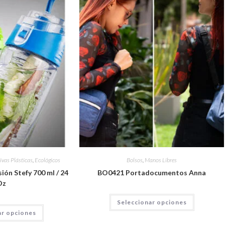
ivas Plásticas
,
Ecológicos
Bolsos
,
Manos Libres
ión Stefy 700 ml / 24
BO0421 Portadocumentos Anna
Oz
Seleccionar opciones
ar opciones