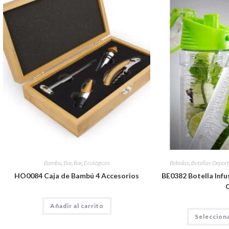
Bambú
,
Bar
,
Bar
,
Ecológicos
Bebidas
,
Botellas Deport
HO0084 Caja de Bambú 4 Accesorios
BE0382 Botella Infus
Añadir al carrito
Seleccion