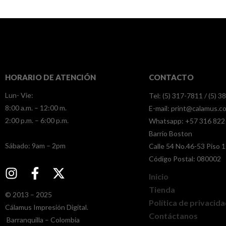
HORARIO DE ATENCIÓN
CONTACTO
Lun- Vie:
Tel: (5) 317-7811 / (5) 
8:00 a.m. – 12:00 m.
E-mail:
print@calamus.c
2:00 p.m. – 6:00 p.m.
Whatsapp:
+57 316 822
Barrio Boston
​​Sábado: 9am – 2pm
Calle 54 No.46-53 Piso 1
Código Postal: 080002
Inicio
Tienda
© 2013 – 2025
Política de privacid
Cálamus Impresión Digital.
Contáctanos
Barranquilla – Colombia