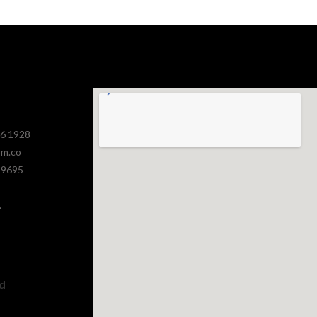
386 1928
om.co
 9695
.
ad