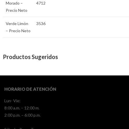
Morado –
4712
Precio Neto
Verde Limón
3536
– Precio Neto
Productos Sugeridos
HORARIO DE ATENCIÓN
Lun- Vie:
8:00 a.m. – 12:00 m.
2:00 p.m. – 6:00 p.m.