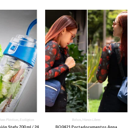
ivas Plásticas
,
Ecológicos
Bolsos
,
Manos Libres
ión Stefy 700 ml / 24
BO0421 Portadocumentos Anna