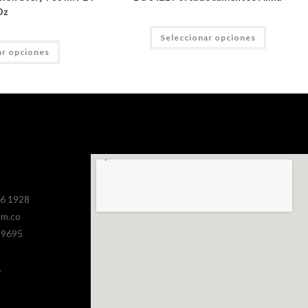
Oz
Seleccionar opciones
ar opciones
386 1928
om.co
 9695
.