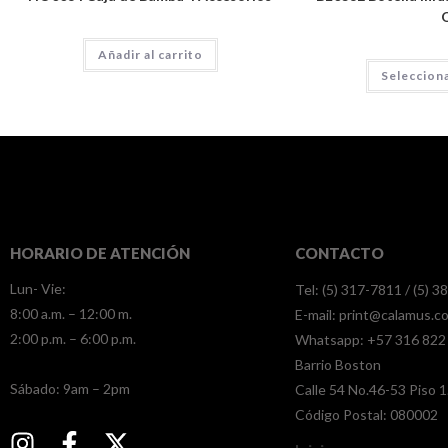
Añadir al carrito
Seleccion
HORARIO DE ATENCIÓN
CONTACTO
Lun- Vie:
Tel: (5) 317-7811 / (5) 
8:00 a.m. – 12:00 m.
E-mail:
print@calamus.c
2:00 p.m. – 6:00 p.m.
Whatsapp:
+57 316 822
Barrio Boston
​​Sábado: 9am – 2pm
Calle 54 No.46-53 Piso 1
Código Postal: 080002