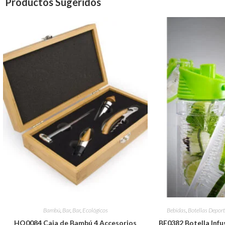
Productos Sugeridos
Bambú
,
Bar
,
Bar
,
Ecológicos
Bebidas
,
Botellas Deport
HO0084 Caja de Bambú 4 Accesorios
BE0382 Botella Infus