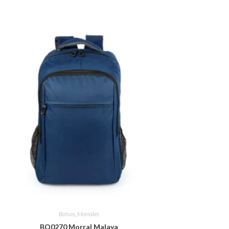
Bolsos
,
Morrales
BO0270 Morral Malaya