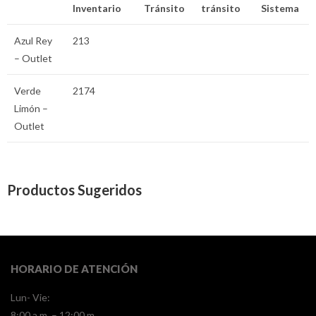
Inventario
Tránsito
tránsito
Sistema
Azul Rey
213
– Outlet
Verde
2174
Limón –
Outlet
Productos Sugeridos
HORARIO DE ATENCIÓN
Lun- Vie:
8:00 a.m. – 12:00 m.