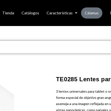
Tienda
Catálogos
Características
Cálamus
TE0285 Lentes par
3 lentes universales para tablet o s
forma especial de objetivo gran angu
asemeja a una imagen reflejada en u
vistas panorámicas, como paisajes u