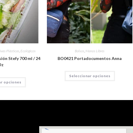
ivas Plásticas
,
Ecológicos
Bolsos
,
Manos Libres
ión Stefy 700 ml / 24
BO0421 Portadocumentos Anna
Oz
Seleccionar opciones
ar opciones