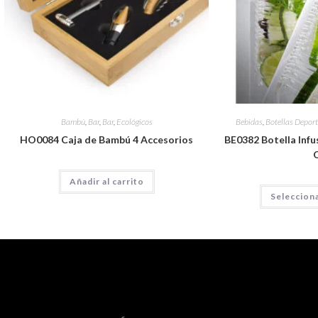
Bambú
,
Bar
,
Bar
,
Ecológicos
Bebidas
,
Botellas Deport
HO0084 Caja de Bambú 4 Accesorios
BE0382 Botella Infus
Añadir al carrito
Seleccion