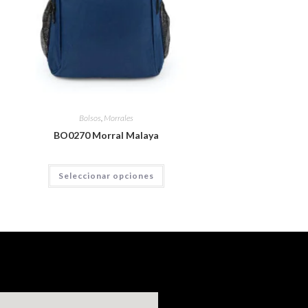
Bolsos
,
Morrales
BO0270 Morral Malaya
Seleccionar opciones