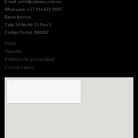
E-mail:
print@calamus.com.co
Whatsapp:
+57 316 822 9695
Barrio Boston
Calle 54 No.46-53 Piso 1.
Código Postal: 080002
Inicio
Tienda
Política de privacidad
Contáctanos