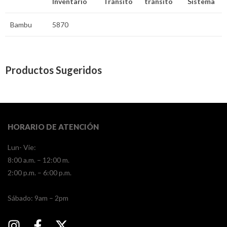
Inventario
Tránsito
tránsito
Sistema
Bambu
5870
Productos Sugeridos
HORARIO DE ATENCIÓN
Lun- Vie:
8:00 a.m. – 12:00 m.
2:00 p.m. – 6:00 p.m.
​​Sábado: 9am – 2pm