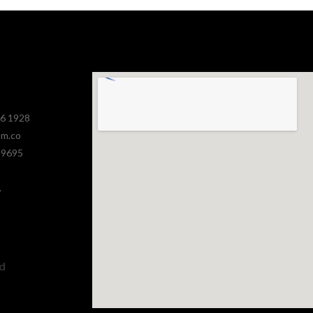
386 1928
om.co
 9695
.
ad