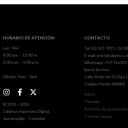
HORARIO DE ATENCIÓN
CONTACTO
Lun- Vie:
Tel: (5) 317-7811 / (5) 
8:00 a.m. – 12:00 m.
E-mail:
print@calamus.c
2:00 p.m. – 6:00 p.m.
Whatsapp:
+57 316 822
Barrio Boston
​​Sábado: 9am – 2pm
Calle 54 No.46-53 Piso 1
Código Postal: 080002
Inicio
Tienda
© 2013 – 2025
Política de privacid
Cálamus Impresión Digital.
Contáctanos
Barranquilla – Colombia