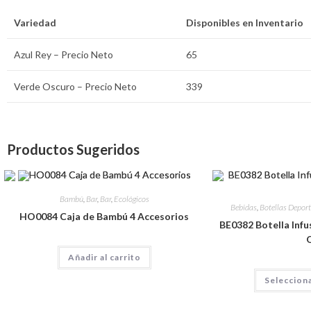
Variedad
Disponibles en Inventario
Azul Rey – Precio Neto
65
Verde Oscuro – Precio Neto
339
Productos Sugeridos
Bambú
,
Bar
,
Bar
,
Ecológicos
Bebidas
,
Botellas Deport
HO0084 Caja de Bambú 4 Accesorios
BE0382 Botella Infus
Añadir al carrito
Seleccion