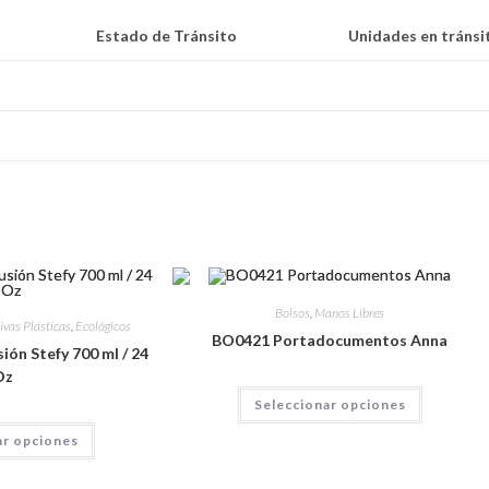
Estado de Tránsito
Unidades en tránsi
Bolsos
,
Manos Libres
ivas Plásticas
,
Ecológicos
BO0421 Portadocumentos Anna
ión Stefy 700 ml / 24
Oz
Seleccionar opciones
ar opciones