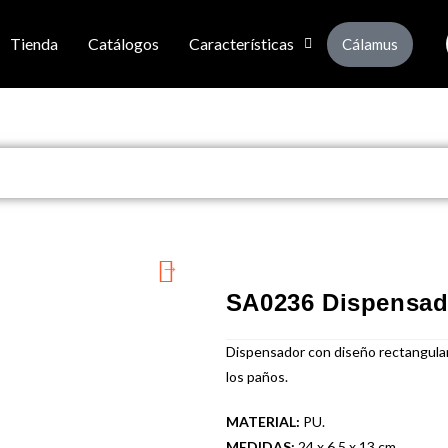
Tienda
Catálogos
Características
Cálamus
SA0236 Dispensad
Dispensador con diseño rectangular,
los paños.
MATERIAL:
PU.
MEDIDAS:
24 x 6,5 x 13 cm.