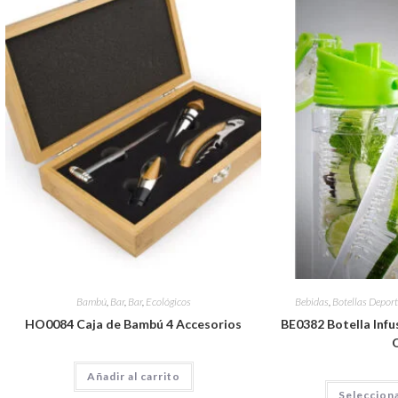
Bambú
,
Bar
,
Bar
,
Ecológicos
Bebidas
,
Botellas Deport
HO0084 Caja de Bambú 4 Accesorios
BE0382 Botella Infus
Añadir al carrito
Seleccion