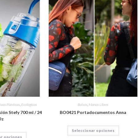
ivas Plásticas
,
Ecológicos
Bolsos
,
Manos Libres
ión Stefy 700 ml / 24
BO0421 Portadocumentos Anna
Oz
Seleccionar opciones
ar opciones