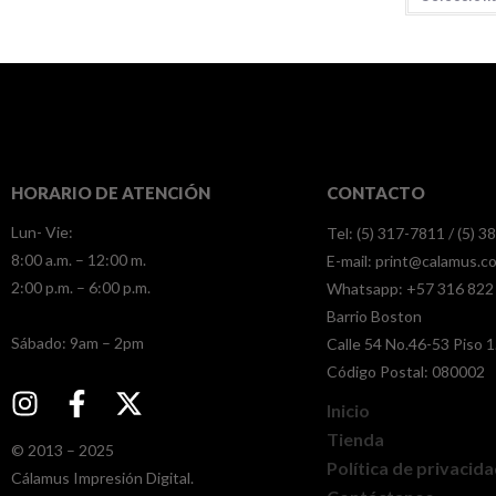
HORARIO DE ATENCIÓN
CONTACTO
Lun- Vie:
Tel: (5) 317-7811 / (5) 
8:00 a.m. – 12:00 m.
E-mail:
print@calamus.c
2:00 p.m. – 6:00 p.m.
Whatsapp:
+57 316 822
Barrio Boston
​​Sábado: 9am – 2pm
Calle 54 No.46-53 Piso 1
Código Postal: 080002
Inicio
Tienda
© 2013 – 2025
Política de privacid
Cálamus Impresión Digital.