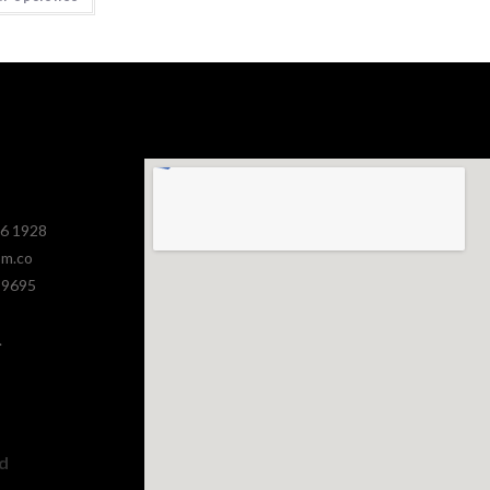
386 1928
om.co
 9695
.
ad