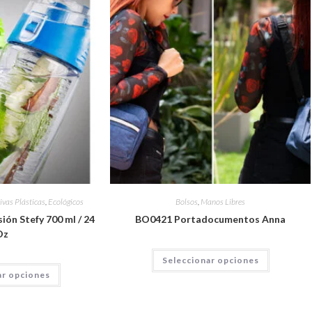
ivas Plásticas
,
Ecológicos
Bolsos
,
Manos Libres
ión Stefy 700 ml / 24
BO0421 Portadocumentos Anna
Oz
Seleccionar opciones
ar opciones