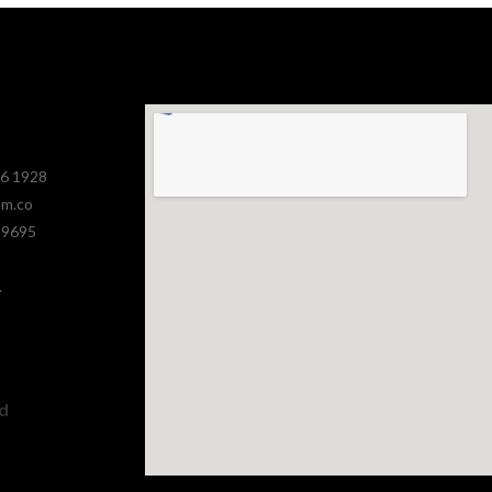
386 1928
om.co
 9695
.
ad