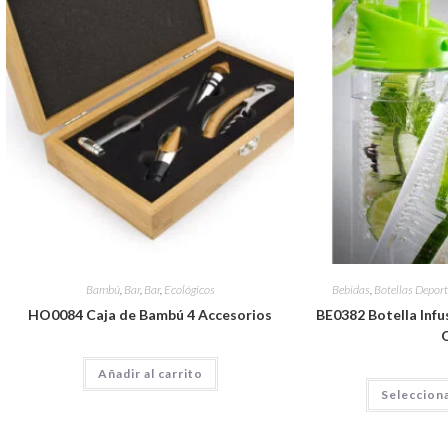
Bambú
,
Bar
,
Bar
,
Ecológicos
Bebidas
,
Botellas Deport
HO0084 Caja de Bambú 4 Accesorios
BE0382 Botella Infus
Añadir al carrito
Seleccion