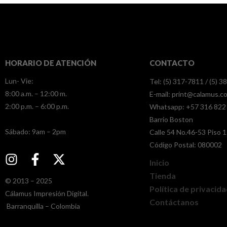
HORARIO DE ATENCIÓN
CONTACTO
Lun- Vie:
Tel: (5) 317-7811 / (5) 
8:00 a.m. – 12:00 m.
E-mail:
print@calamus.c
2:00 p.m. – 6:00 p.m.
Whatsapp:
+57 316 822
Barrio Boston
​​Sábado: 9am – 2pm
Calle 54 No.46-53 Piso 1
Código Postal: 080002
Inicio
Tienda
© 2013 – 2025
Política de privacid
Cálamus Impresión Digital.
Contáctanos
Barranquilla – Colombia