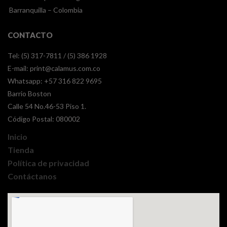
Barranquilla – Colombia
CONTACTO
Tel: (5) 317-7811 / (5) 386 1928
E-mail:
print@calamus.com.co
Whatsapp:
+57 316 822 9695
Barrio Boston
Calle 54 No.46-53 Piso 1.
Código Postal: 080002
Inicio
Tienda
Política de privacidad
Contáctanos