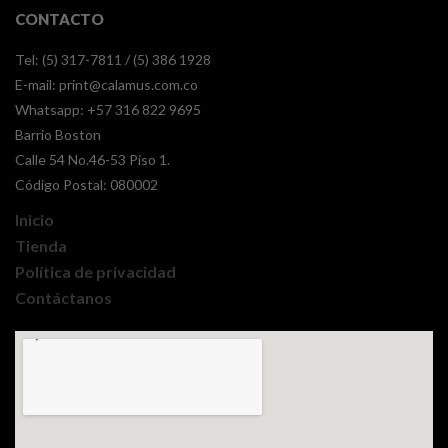
CONTACTO
Tel: (5) 317-7811 / (5) 386 1928
E-mail:
print@calamus.com.co
Whatsapp:
+57 316 822 9695
Barrio Boston
Calle 54 No.46-53 Piso 1.
Código Postal: 080002
Inicio
Tienda
Política de privacidad
Contáctanos