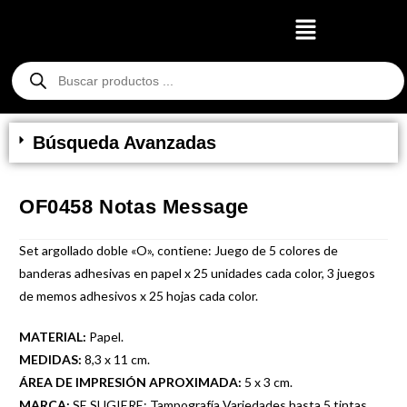
Búsqueda Avanzadas
OF0458 Notas Message
Set argollado doble «O», contiene: Juego de 5 colores de
banderas adhesivas en papel x 25 unidades cada color, 3 juegos
de memos adhesivos x 25 hojas cada color.
MATERIAL:
Papel.
MEDIDAS:
8,3 x 11 cm.
ÁREA DE IMPRESIÓN APROXIMADA:
5 x 3 cm.
MARCA:
SE SUGIERE: Tampografía Variedades hasta 5 tintas.