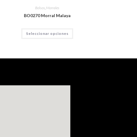
Bolsos
,
Morrales
BO0270 Morral Malaya
Seleccionar opciones