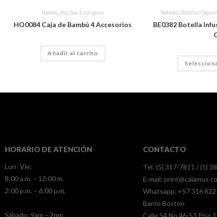
Bambú
,
Bar
,
Bar
,
Ecológicos
Bebidas
,
Botellas Deport
HO0084 Caja de Bambú 4 Accesorios
BE0382 Botella Infus
Añadir al carrito
Seleccion
HORARIO DE ATENCIÓN
CONTACTO
Lun- Vie:
Tel: (5) 317-7811 / (5) 
8:00 a.m. – 12:00 m.
E-mail:
print@calamus.c
2:00 p.m. – 6:00 p.m.
Whatsapp:
+57 316 822
Barrio Boston
​​Sábado: 9am – 2pm
Calle 54 No.46-53 Piso 1