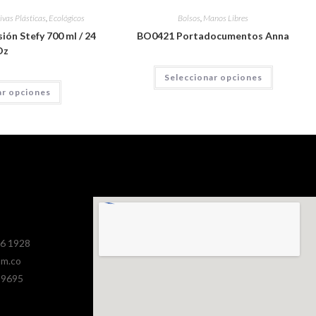
ivas Plásticas
,
Ecológicos
Bolsos
,
Manos Libres
ión Stefy 700 ml / 24
BO0421 Portadocumentos Anna
Oz
Seleccionar opciones
ar opciones
386 1928
om.co
 9695
.