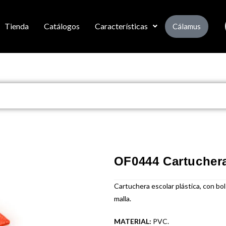
Tienda
Catálogos
Características
Cálamus
OF0444 Cartucher
Cartuchera escolar plástica, con bols
malla.
MATERIAL:
PVC.