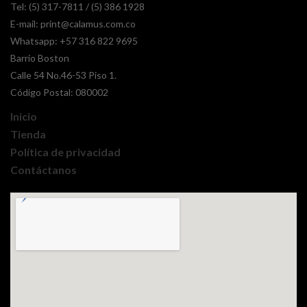
Tel: (5) 317-7811 / (5) 386 1928
E-mail:
print@calamus.com.co
Whatsapp:
+57 316 822 9695
Barrio Boston
Calle 54 No.46-53 Piso 1.
Código Postal: 080002
Inicio
Tienda
Política de privacidad
Contáctanos