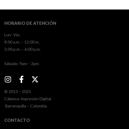
HORARIO DE ATENCIÓN
Lun- Vie:
8:00 a.m. – 12:00 m.
2:00 p.m. – 6:00 p.m.
​​Sábado: 9am – 2pm
© 2013 – 2025
Cálamus Impresión Digital.
Barranquilla – Colombia
CONTACTO