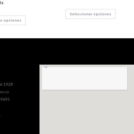
Oz
Seleccionar opciones
ar opciones
386 1928
om.co
 9695
.