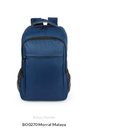
Bolsos
,
Morrales
BO0270 Morral Malaya