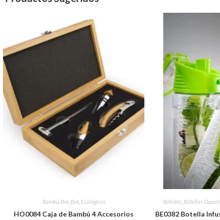
Bambú
,
Bar
,
Bar
,
Ecológicos
Bebidas
,
Botellas Deport
HO0084 Caja de Bambú 4 Accesorios
BE0382 Botella Infus