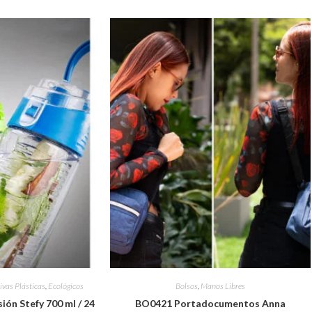
ivas Plásticas
,
Ecológicos
Bolsos
,
Manos Libres
ión Stefy 700 ml / 24
BO0421 Portadocumentos Anna