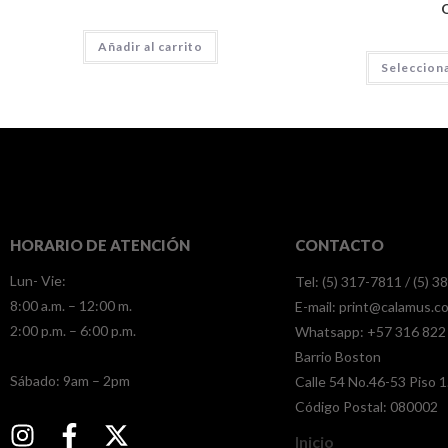
Añadir al carrito
Seleccion
HORARIO DE ATENCIÓN
CONTACTO
Lun- Vie:
Tel: (5) 317-7811 / (5) 
8:00 a.m. – 12:00 m.
E-mail:
print@calamus.c
2:00 p.m. – 6:00 p.m.
Whatsapp:
+57 316 822
Barrio Boston
​​Sábado: 9am – 2pm
Calle 54 No.46-53 Piso 1
Código Postal: 080002
Inicio