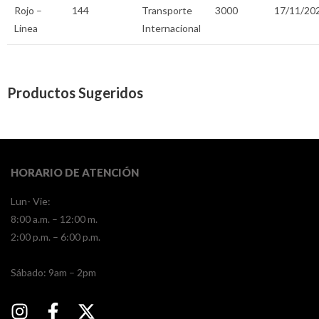
Rojo –
144
Transporte
3000
17/11/20
Linea
Internacional
Productos Sugeridos
HORARIO DE ATENCIÓN
Lun- Vie:
8:00 a.m. – 12:00 m.
2:00 p.m. – 6:00 p.m.
​​Sábado: 9am – 2pm