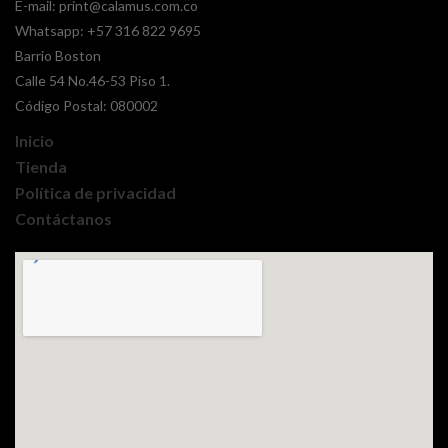
E-mail:
print@calamus.com.co
Whatsapp:
+57 316 822 9695
Barrio Boston
Calle 54 No.46-53 Piso 1.
Código Postal: 080002
Inicio
Tienda
Política de privacidad
Contáctanos