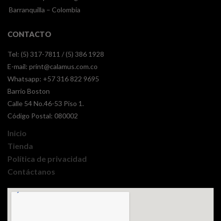
Barranquilla – Colombia
CONTACTO
Tel: (5) 317-7811 / (5) 386 1928
E-mail:
print@calamus.com.co
Whatsapp:
+57 316 822 9695
Barrio Boston
Calle 54 No.46-53 Piso 1.
Código Postal: 080002
Inicio
Tienda
Política de privacidad
Contáctanos