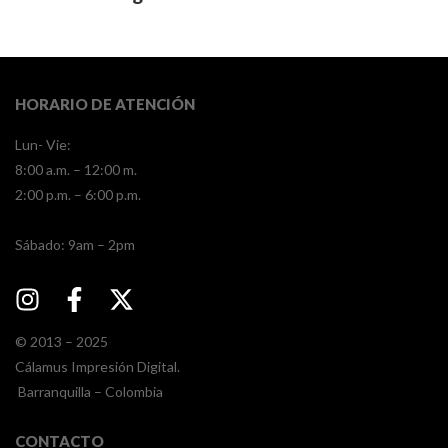
HORARIO DE ATENCIÓN
Lun- Vie:
8:00 a.m. – 12:00 m.
2:00 p.m. – 6:00 p.m.
​​Sábado: 9am – 2pm
© 2013 – 2025
Cálamus Impresión Digital.
Barranquilla – Colombia
CONTACTO