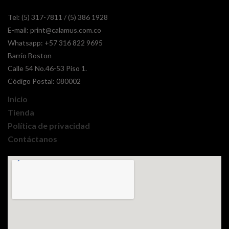
Tel: (5) 317-7811 / (5) 386 1928
E-mail:
print@calamus.com.co
Whatsapp:
+57 316 822 9695
Barrio Boston
Calle 54 No.46-53 Piso 1.
Código Postal: 080002
Inicio
Tienda
Política de privacidad
Contáctanos