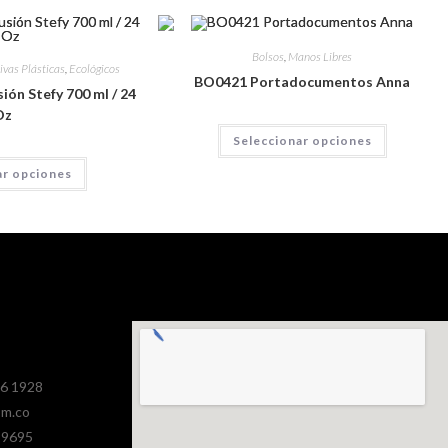
Bolsos
,
Manos Libres
ivas Plásticas
,
Ecológicos
BO0421 Portadocumentos Anna
ión Stefy 700 ml / 24
Oz
Seleccionar opciones
ar opciones
386 1928
om.co
 9695