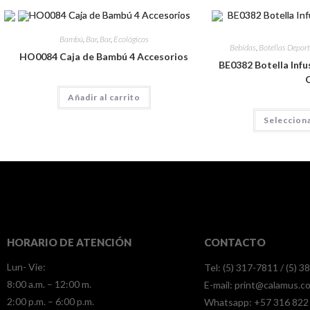
Bambú
,
Bar
,
Bar
,
Ecológicos
Bebidas
,
Botellas Deport
HO0084 Caja de Bambú 4 Accesorios
BE0382 Botella Infus
Añadir al carrito
Seleccion
HORARIO DE ATENCIÓN
CONTACTO
Lun- Vie:
Tel: (5) 317-7811 / (5) 
8:00 a.m. – 12:00 m.
E-mail:
print@calamus.c
2:00 p.m. – 6:00 p.m.
Whatsapp:
+57 316 822