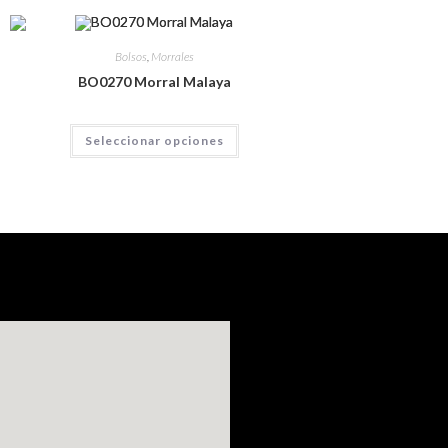
Bolsos
,
Morrales
BO0270 Morral Malaya
Seleccionar opciones