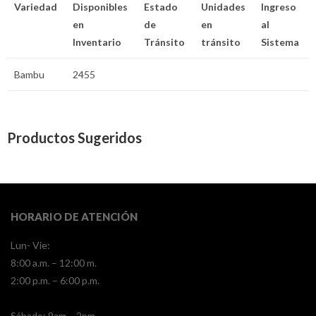
Variedad
Disponibles
Estado
Unidades
Ingreso
en
de
en
al
Inventario
Tránsito
tránsito
Sistema
Bambu
2455
Productos Sugeridos
HORARIO DE ATENCIÓN
Lun- Vie:
8:00 a.m. – 12:00 m.
2:00 p.m. – 6:00 p.m.
​​Sábado: 9am – 2pm