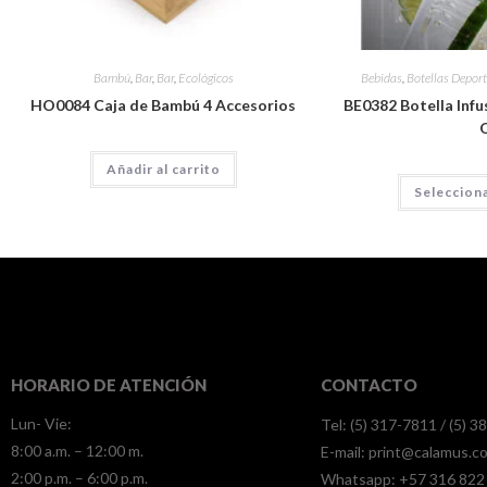
Bambú
,
Bar
,
Bar
,
Ecológicos
Bebidas
,
Botellas Deport
HO0084 Caja de Bambú 4 Accesorios
BE0382 Botella Infus
Añadir al carrito
Seleccion
HORARIO DE ATENCIÓN
CONTACTO
Lun- Vie:
Tel: (5) 317-7811 / (5) 
8:00 a.m. – 12:00 m.
E-mail:
print@calamus.c
2:00 p.m. – 6:00 p.m.
Whatsapp:
+57 316 822