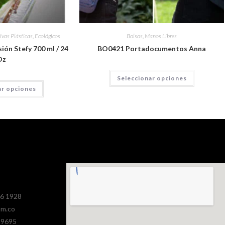
ivas Plásticas
,
Ecológicos
Bolsos
,
Manos Libres
ión Stefy 700 ml / 24
BO0421 Portadocumentos Anna
Oz
Seleccionar opciones
ar opciones
386 1928
om.co
 9695