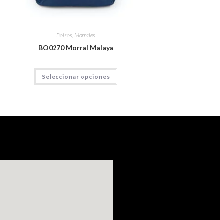
Bolsos
,
Morrales
BO0270 Morral Malaya
Seleccionar opciones