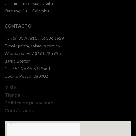
Cálamus Impresión Digital.
Barranquilla – Colombia
CONTACTO
Tel: (5) 317-7811 / (5) 386 1928
E-mail:
print@calamus.com.co
Whatsapp:
+57 316 822 9695
Barrio Boston
Calle 54 No.46-53 Piso 1.
Código Postal: 080002
Inicio
Tienda
Política de privacidad
Contáctanos