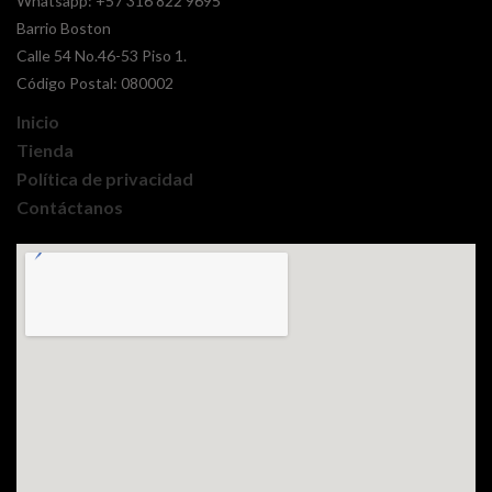
Whatsapp:
+57 316 822 9695
Barrio Boston
Calle 54 No.46-53 Piso 1.
Código Postal: 080002
Inicio
Tienda
Política de privacidad
Contáctanos