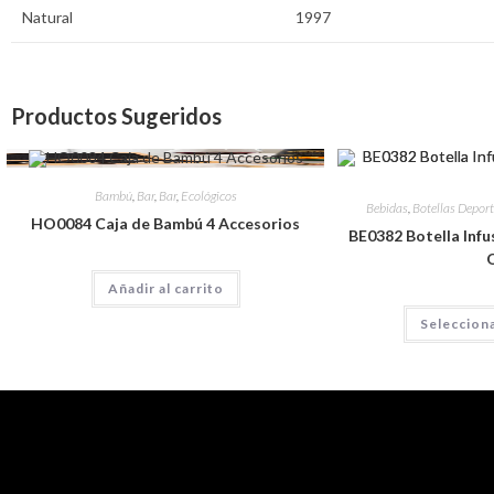
Natural
1997
Productos Sugeridos
Bambú
,
Bar
,
Bar
,
Ecológicos
Bebidas
,
Botellas Deport
HO0084 Caja de Bambú 4 Accesorios
BE0382 Botella Infus
Añadir al carrito
Seleccion