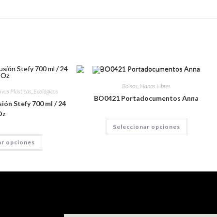
Bolsos
,
Manos Libres
ivas Plásticas
,
Ecológicos
BO0421 Portadocumentos Anna
ión Stefy 700 ml / 24
Oz
Seleccionar opciones
ar opciones