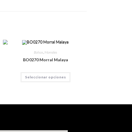
Bolsos
,
Morrales
BO0270 Morral Malaya
Seleccionar opciones