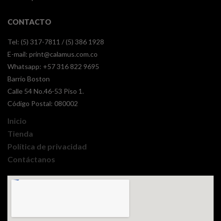
CONTACTO
Tel: (5) 317-7811 / (5) 386 1928
E-mail:
print@calamus.com.co
Whatsapp:
+57 316 822 9695
Barrio Boston
Calle 54 No.46-53 Piso 1.
Código Postal: 080002
Inicio
Tienda
Política de privacidad
Contáctanos