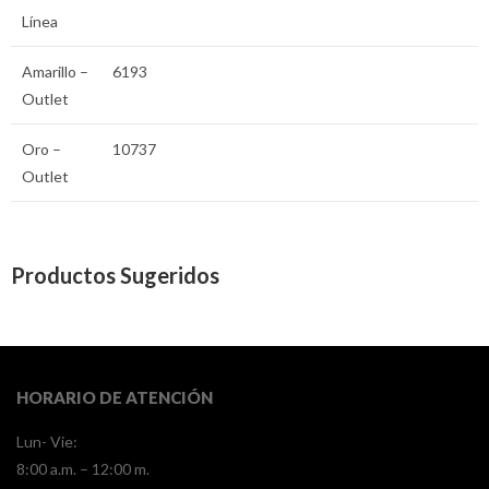
Línea
Amarillo –
6193
Outlet
Oro –
10737
Outlet
Productos Sugeridos
HORARIO DE ATENCIÓN
Lun- Vie:
8:00 a.m. – 12:00 m.