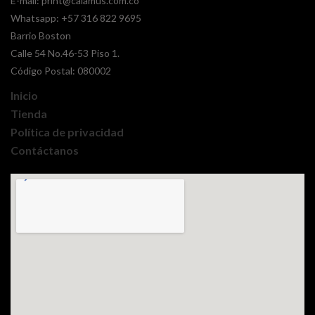
E-mail:
print@calamus.com.co
Whatsapp:
+57 316 822 9695
Barrio Boston
Calle 54 No.46-53 Piso 1.
Código Postal: 080002
Inicio
Tienda
Política de privacidad
Contáctanos