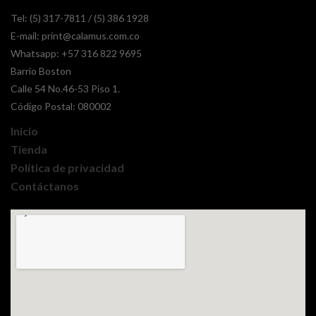
Tel: (5) 317-7811 / (5) 386 1928
E-mail:
print@calamus.com.co
Whatsapp:
+57 316 822 9695
Barrio Boston
Calle 54 No.46-53 Piso 1.
Código Postal: 080002
Inicio
Tienda
Política de privacidad
Contáctanos