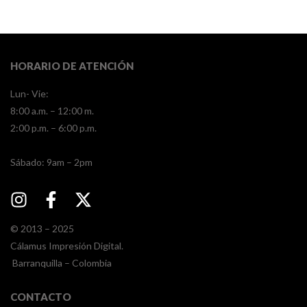
HORARIO DE ATENCIÓN
Lun- Vie:
8:00 a.m. – 12:00 m.
2:00 p.m. – 6:00 p.m.
​​Sábado: 9am – 2pm
© 2013 – 2025
Cálamus Impresión Digital.
Barranquilla – Colombia
CONTACTO