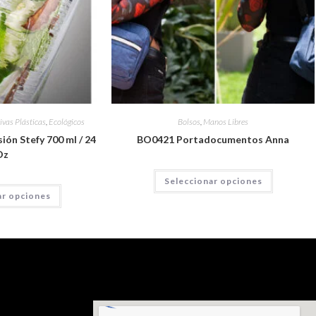
ivas Plásticas
,
Ecológicos
Bolsos
,
Manos Libres
ión Stefy 700 ml / 24
BO0421 Portadocumentos Anna
Oz
Seleccionar opciones
ar opciones