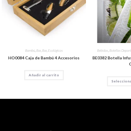
Bambú
,
Bar
,
Bar
,
Ecológicos
Bebidas
,
Botellas Deport
HO0084 Caja de Bambú 4 Accesorios
BE0382 Botella Infus
Añadir al carrito
Seleccion