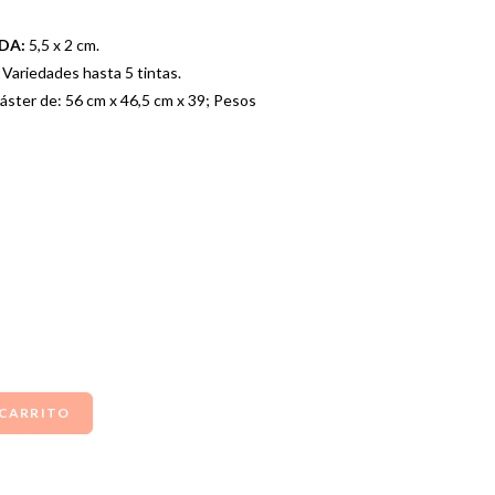
ADA:
5,5 x 2 cm.
Variedades hasta 5 tintas.
áster de: 56 cm x 46,5 cm x 39; Pesos
 CARRITO