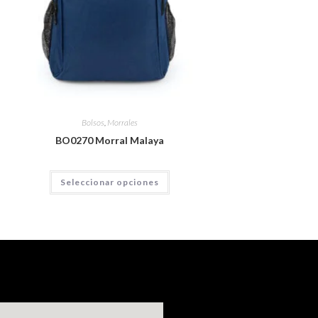
Bolsos
,
Morrales
BO0270 Morral Malaya
Seleccionar opciones