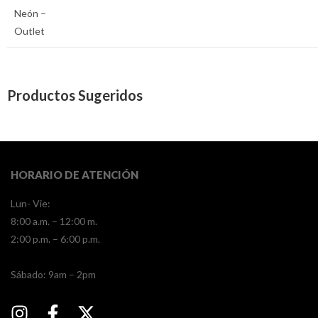
Neón –
Outlet
Productos Sugeridos
HORARIO DE ATENCIÓN
Lun- Vie:
8:00 a.m. – 12:00 m.
2:00 p.m. – 6:00 p.m.
​​Sábado: 9am – 2pm