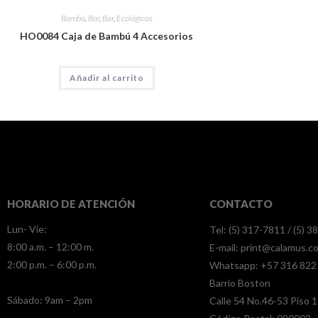
Bambú
,
Bar
,
Bar
,
Ecológicos
HO0084 Caja de Bambú 4 Accesorios
Añadir al carrito
HORARIO DE ATENCIÓN
CONTACTO
Lun- Vie:
Tel: (5) 317-7811 / (5) 
8:00 a.m. – 12:00 m.
E-mail:
print@calamus.c
2:00 p.m. – 6:00 p.m.
Whatsapp:
+57 316 822
Barrio Boston
​​Sábado: 9am – 2pm
Calle 54 No.46-53 Piso 1