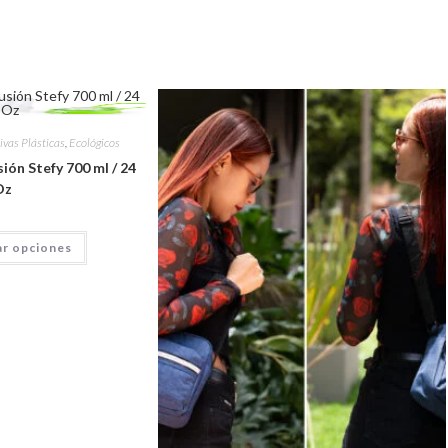
ivas Plásticas
,
Ecológicos
ión Stefy 700 ml / 24
Oz
ar opciones