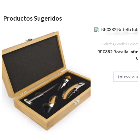
Productos Sugeridos
Bebidas
,
Botellas Deport
BE0382 Botella Infus
Seleccion