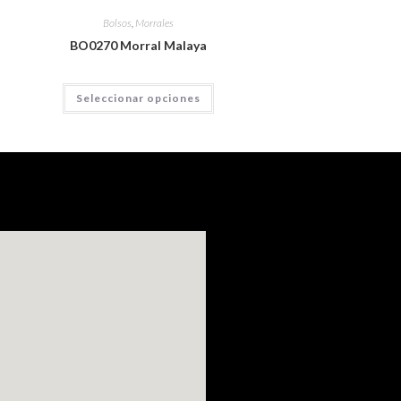
Bolsos
,
Morrales
BO0270 Morral Malaya
Seleccionar opciones