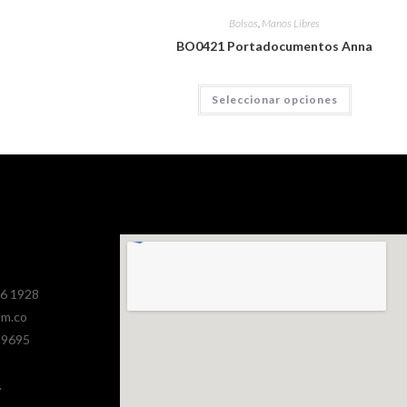
Bolsos
,
Manos Libres
BO0421 Portadocumentos Anna
Seleccionar opciones
386 1928
om.co
 9695
.