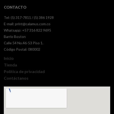
CONTACTO
Tel: (5) 317-7811 / (5) 386 1928
E-mail:
print@calamus.com.co
Whatsapp:
+57 316 822 9695
Barrio Boston
Calle 54 No.46-53 Piso 1.
Código Postal: 080002
Inicio
Tienda
Política de privacidad
Contáctanos