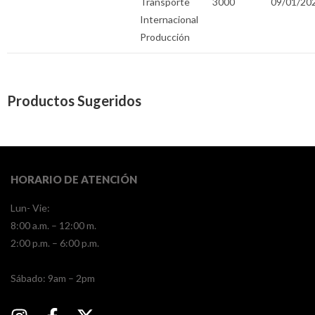
Transporte
3000
09/01/20
Internacional
Producción
Productos Sugeridos
HORARIO DE ATENCIÓN
Lun- Vie:
8:00 a.m. – 12:00 m.
2:00 p.m. – 6:00 p.m.
​​Sábado: 9am – 2pm