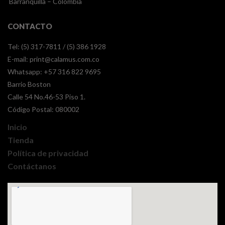
Barranquilla – Colombia
CONTACTO
Tel: (5) 317-7811 / (5) 386 1928
E-mail:
print@calamus.com.co
Whatsapp:
+57 316 822 9695
Barrio Boston
Calle 54 No.46-53 Piso 1.
Código Postal: 080002
Inicio
Tienda
Política de privacidad
Contáctanos