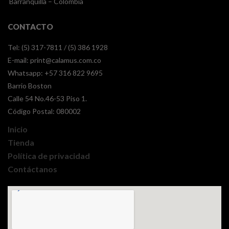
Barranquilla – Colombia
CONTACTO
Tel: (5) 317-7811 / (5) 386 1928
E-mail:
print@calamus.com.co
Whatsapp:
+57 316 822 9695
Barrio Boston
Calle 54 No.46-53 Piso 1.
Código Postal: 080002
Inicio
Tienda
Política de privacidad
Contáctanos