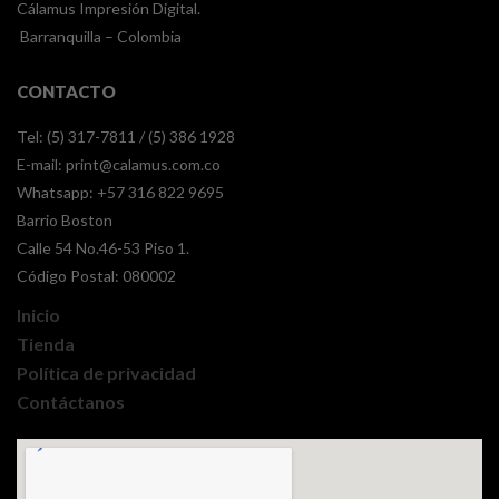
Cálamus Impresión Digital.
Barranquilla – Colombia
CONTACTO
Tel: (5) 317-7811 / (5) 386 1928
E-mail:
print@calamus.com.co
Whatsapp:
+57 316 822 9695
Barrio Boston
Calle 54 No.46-53 Piso 1.
Código Postal: 080002
Inicio
Tienda
Política de privacidad
Contáctanos