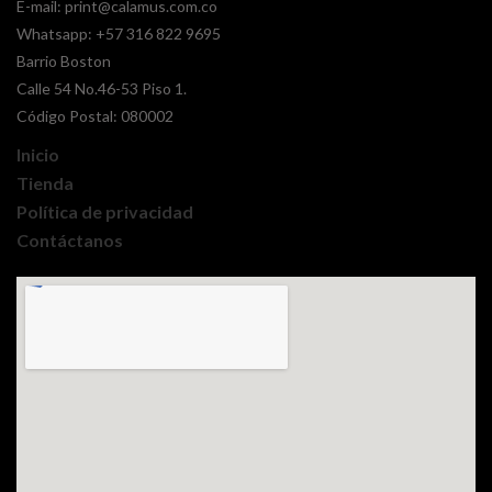
E-mail:
print@calamus.com.co
Whatsapp:
+57 316 822 9695
Barrio Boston
Calle 54 No.46-53 Piso 1.
Código Postal: 080002
Inicio
Tienda
Política de privacidad
Contáctanos