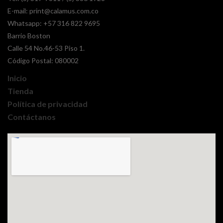
E-mail:
print@calamus.com.co
Whatsapp:
+57 316 822 9695
Barrio Boston
Calle 54 No.46-53 Piso 1.
Código Postal: 080002
Inicio
Tienda
Política de privacidad
Contáctanos