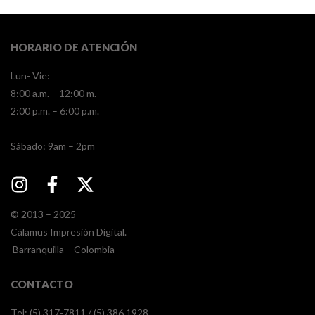
HORARIO DE ATENCIÓN
Lun- Vie:
8:00 a.m. – 12:00 m.
2:00 p.m. – 6:00 p.m.
​​Sábado: 9am – 2pm
© 2013 – 2025
Cálamus Impresión Digital.
Barranquilla – Colombia
CONTACTO
Tel: (5) 317-7811 / (5) 386 1928